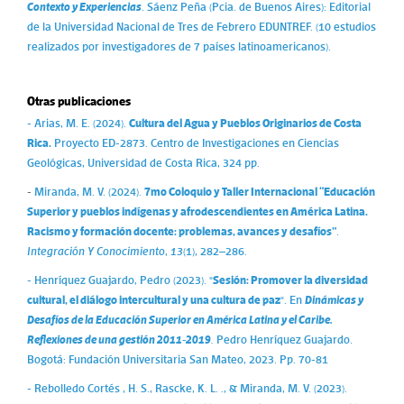
Contexto y Experiencias
. Sáenz Peña (Pcia. de Buenos Aires): Editorial
de la Universidad Nacional de Tres de Febrero EDUNTREF. (10 estudios
realizados por investigadores de 7 países latinoamericanos).
Otras publicaciones
- Arias, M. E. (2024).
Cultura del Agua y Pueblos Originarios de Costa
Rica.
Proyecto ED-2873. Centro de Investigaciones en Ciencias
Geológicas, Universidad de Costa Rica, 324 pp.
-
Miranda, M. V. (2024).
7mo Coloquio y Taller Internacional “Educación
Superior y pueblos indígenas y afrodescendientes en América Latina.
Racismo y formación docente: problemas, avances y desafíos”
.
Integración Y Conocimiento
,
13
(1), 282–286.
- Henríquez Guajardo, Pedro (2023). "
Sesión: Promover la diversidad
cultural, el diálogo intercultural y una cultura de paz
". En
Dinámicas y
Desafíos de la Educación Superior en América Latina y el Caribe.
Reflexiones de una gestión 2011-2019
.
Pedro Henríquez Guajardo.
Bogotá: Fundación Universitaria San Mateo, 2023. Pp. 70-81
- Rebolledo Cortés , H. S., Rascke, K. L. ., & Miranda, M. V. (2023).