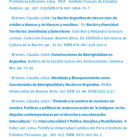
Prohistoria Ediciones; Lima : IFEA - Instituto Francés de Estudios
Andinos. pp.: 287-318.ISBN 978-987-3864-79-7.
- Briones, Claudia (2008) "
La Nación Argentina de cien en cien: de
criollos a blancos y de blancos a mestizos
." En
Nación y diversidad.
Territorios, identidades y federalismo
. José Nun y Alejandro Grimson
(comps.) Colección Ensayo. Buenos Aires: Ed. EDHASA y Secretaria de
Cultura de la Nacion. pp.: 35-62. ISBN 978-987-628-026-6
- Briones, Claudia (2004)
Construcciones de Aboriginalidad en
Argentina
.
Bulletin de la Société Suisse des Américanistes.
Ginebra.
Nro. 68: 73-90.
- Briones, Claudia (2002)
Mestizaje y Blanqueamiento como
Coordenadas de Aboriginalidad y Nación en Argentina
.
RUNA
,
Universidad de Buenos Aires, vol. XXIII: 61-88. ISSN 0325-1217.
- Briones, Claudia (2002) “
Viviendo a la sombra de naciones sin
sombra: Poéticas y políticas de (auto)marcación de ‘lo indígena’ en las
disputas contemporáneas por el derecho a una educación
intercultural
.” En
Interculturalidad Y Política. Desafíos y Posibilidades
. N.
Füller (ed.) Lima: Pontificia Universidad Católica del Perú e Instituto de
Estudios Peruanos. pp.: 381-412. ISBN: 9972-603-82-2.