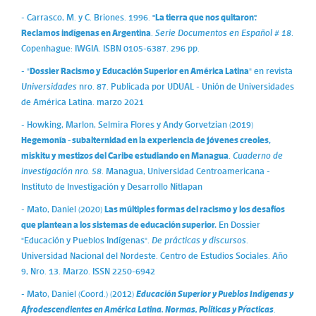
- Carrasco, M. y C. Briones. 1996.
"La tierra que nos quitaron".
Reclamos indígenas en Argentina
.
Serie Documentos en Español # 18
.
Copenhague: IWGIA. ISBN 0105-6387. 296 pp.
- "
Dossier Racismo y Educación Superior en América Latina
" en revista
Universidades
nro. 87. Publicada por UDUAL - Unión de Universidades
de América Latina. marzo 2021
- Howking, Marlon, Selmira Flores y Andy Gorvetzian (2019)
Hegemonía - subalternidad en la experiencia de jóvenes creoles,
miskitu y mestizos del Caribe estudiando en Managua
.
Cuaderno de
investigación nro. 58
. Managua, Universidad Centroamericana -
Instituto de Investigación y Desarrollo Nitlapan
- Mato, Daniel (2020)
Las múltiples formas del racismo y los desafíos
que plantean a los sistemas de educación superior.
En Dossier
"Educación y Pueblos Indígenas".
De prácticas y discursos
.
Universidad Nacional del Nordeste. Centro de Estudios Sociales. Año
9, Nro. 13. Marzo. ISSN 2250-6942
- Mato, Daniel (Coord.) (2012)
Educación Superior y Pueblos Indígenas y
Afrodescendientes en América Latina. Normas, Políticas y Pŕacticas
.