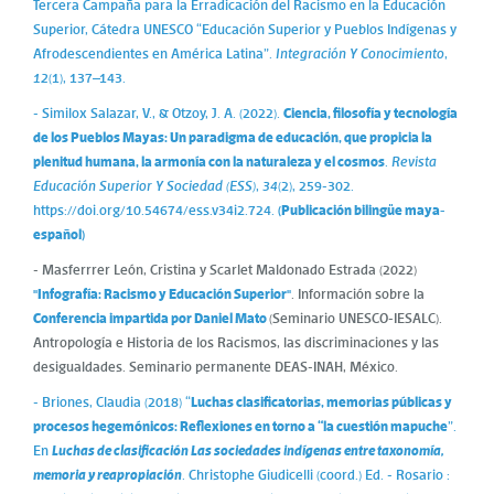
Tercera Campaña para la Erradicación del Racismo en la Educación
Superior, Cátedra UNESCO “Educación Superior y Pueblos Indígenas y
Afrodescendientes en América Latina”.
Integración Y Conocimiento
,
12
(1), 137–143.
- Similox Salazar, V., & Otzoy, J. A. (2022).
Ciencia, filosofía y tecnología
de los Pueblos Mayas: Un paradigma de educación, que propicia la
plenitud humana, la armonía con la naturaleza y el cosmos
.
Revista
Educación Superior Y Sociedad (ESS)
,
34
(2), 259-302.
https://doi.org/10.54674/ess.v34i2.724.
(Publicación bilingüe maya-
español)
- Masferrrer León, Cristina y Scarlet Maldonado Estrada (2022)
"Infografía: Racismo y Educación Superior"
. Información sobre la
Conferencia impartida por Daniel Mato
(Seminario UNESCO-IESALC).
Antropología e Historia de los Racismos, las discriminaciones y las
desigualdades. Seminario permanente DEAS-INAH, México.
- Briones, Claudia (2018) “
Luchas clasificatorias, memorias públicas y
procesos hegemónicos: Reflexiones en torno a “la cuestión mapuche
”.
En
Luchas de clasificación Las sociedades indígenas entre taxonomía,
memoria y reapropiación
. Christophe Giudicelli (coord.) Ed. - Rosario :