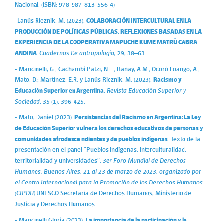
Nacional. (ISBN: 978-987-813-556-4)
-Lanús Rieznik, M. (2023).
COLABORACIÓN INTERCULTURAL EN LA
PRODUCCIÓN DE POLÍTICAS PÚBLICAS. REFLEXIONES BASADAS EN LA
EXPERIENCIA DE LA COOPERATIVA MAPUCHE KUME MATRÜ CABRA
ANDINA
.
Cuadernos De antropología,
29, 38–63.
- Mancinelli, G.; Cachambi Patzi, N.E.; Bañay, A.M.; Ocoró Loango, A.;
Mato, D.; Martínez, E.R. y Lanús Rieznik, M. (2023).
Racismo y
Educación Superior en Argentina
.
Revista Educación Superior y
Sociedad
, 35 (1), 396-425.
- Mato, Daniel (2023).
Persistencias del Racismo en Argentina: La Ley
de Educación Superior vulnera los derechos educativos de personas y
comunidades afrodesce ndientes y de pueblos indígenas
. Texto de la
presentación en el panel “Pueblos indígenas, interculturalidad,
territorialidad y universidades”.
3er Foro Mundial de Derechos
Humanos. Buenos Aires, 21 al 23 de marzo de 2023, organizado por
el Centro Internacional para la Promoción de los Derechos Humanos
(CIPDH)
UNESCO Secretaría de Derechos Humanos, Ministerio de
Justicia y Derechos Humanos.
- Mancinelli Gloria (2023).
La importancia de la participación y la