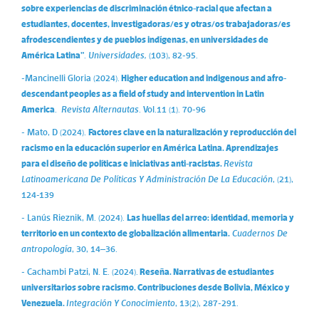
sobre experiencias de discriminación étnico-racial que afectan a
estudiantes, docentes, investigadoras/es y otras/os trabajadoras/es
afrodescendientes y de pueblos indígenas, en universidades de
América Latina”
.
Universidades,
(103), 82-95.
-Mancinelli Gloria (2024).
Higher education and indigenous and afro-
descendant peoples as a field of study and intervention in Latin
America
.
Revista Alternautas
. Vol.11 (1). 70-96
- Mato, D (2024).
Factores clave en la naturalización y reproducción del
racismo en la educación superior en América Latina. Aprendizajes
para el diseño de políticas e iniciativas anti-racistas.
Revista
Latinoamericana De Políticas Y Administración De La Educación
, (21),
124-139
- Lanús Rieznik, M. (2024).
Las huellas del arreo: identidad, memoria y
territorio en un contexto de globalización alimentaria.
Cuadernos De
antropología
, 30, 14–36.
- Cachambi Patzi, N. E. (2024).
Reseña. Narrativas de estudiantes
universitarios sobre racismo. Contribuciones desde Bolivia, México y
Venezuela.
Integración Y Conocimiento
, 13(2), 287-291.