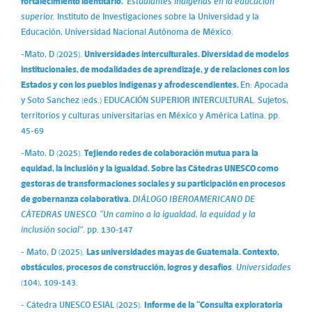
fortalecimiento identitario.
Estudiantes indígenas en la educación
superior.
Instituto de Investigaciones sobre la Universidad y la
Educación, Universidad Nacional Autónoma de México.
-Mato, D (2025).
Universidades interculturales. Diversidad de modelos
institucionales, de modalidades de aprendizaje, y de relaciones con los
Estados y con los pueblos indígenas y afrodescendientes.
En: Apocada
y Soto Sanchez (eds.) EDUCACIÓN SUPERIOR INTERCULTURAL. Sujetos,
territorios y culturas universitarias en México y América Latina. pp.
45-69
-Mato, D (2025).
Tejiendo redes de colaboración mutua para la
equidad, la inclusión y la igualdad. Sobre las Cátedras UNESCO como
gestoras de transformaciones sociales y su participación en procesos
de gobernanza colaborativa
.
DIÁLOGO IBEROAMERICANO DE
CÁTEDRAS UNESCO. “Un camino a la igualdad, la equidad y la
inclusión social”
. pp. 130-147
- Mato, D (2025).
Las universidades mayas de Guatemala. Contexto,
obstáculos, procesos de construcción, logros y desafíos
.
Universidades
(104), 109-143.
- Cátedra UNESCO ESIAL (2025).
Informe de la “Consulta exploratoria