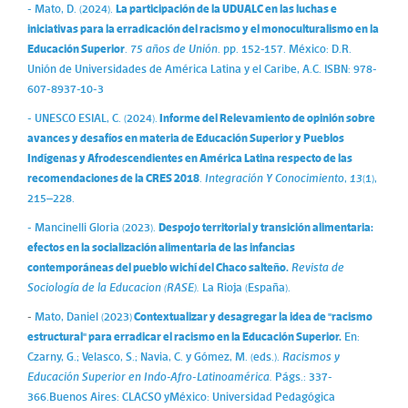
- Mato, D. (2024).
La participación de la UDUALC en las luchas e
iniciativas para la erradicación del racismo y el monoculturalismo en la
Educación Superior
.
75 años de Unión
. pp. 152-157. México: D.R.
Unión de Universidades de América Latina y el Caribe, A.C. ISBN: 978-
607-8937-10-3
- UNESCO ESIAL, C. (2024).
Informe del Relevamiento de opinión sobre
avances y desafíos en materia de Educación Superior y Pueblos
Indígenas y Afrodescendientes en América Latina respecto de las
recomendaciones de la CRES 2018
.
Integración Y Conocimiento
,
13
(1),
215–228.
- Mancinelli Gloria (2023).
Despojo territorial y transición alimentaria:
efectos en la socialización alimentaria de las infancias
contemporáneas del pueblo wichí del Chaco salteño.
Revista de
Sociología de la Educacion (RASE).
La Rioja (España).
-
Mato, Daniel (2023)
Contextualizar y desagregar la idea de "racismo
estructural" para erradicar el racismo en la Educación Superior.
En:
Czarny, G.; Velasco, S.; Navia, C. y Gómez, M. (eds.).
Racismos y
Educación Superior en Indo-Afro-Latinoamérica.
Págs.: 337-
366.
Buenos Aires: CLACSO y
México: Universidad Pedagógica